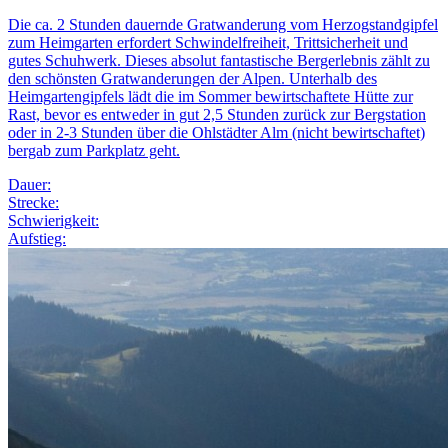
Die ca. 2 Stunden dauernde Gratwanderung vom Herzogstandgipfel
zum Heimgarten erfordert Schwindelfreiheit, Trittsicherheit und
gutes Schuhwerk. Dieses absolut fantastische Bergerlebnis zählt zu
den schönsten Gratwanderungen der Alpen. Unterhalb des
Heimgartengipfels lädt die im Sommer bewirtschaftete Hütte zur
Rast, bevor es entweder in gut 2,5 Stunden zurück zur Bergstation
oder in 2-3 Stunden über die Ohlstädter Alm (nicht bewirtschaftet)
bergab zum Parkplatz geht.
Dauer:
Strecke:
Schwierigkeit:
Aufstieg: