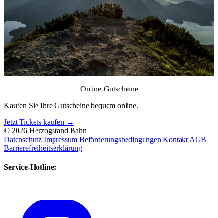
Online-Gutscheine
Der Berg
Kaufen Sie Ihre Gutscheine bequem online.
Herzogstand der Berg
Jetzt Tickets kaufen →
© 2026 Herzogstand Bahn
Datenschutz
Impressum
Beförderungsbedingungen
Kontakt
AGB
Barrierefreiheitserklärung
Service-Hotline: